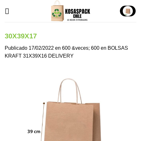
Saltar
al
contenido
30X39X17
Publicado
17/02/2022
en
600 &veces; 600
en
BOLSAS
KRAFT 31X39X16 DELIVERY