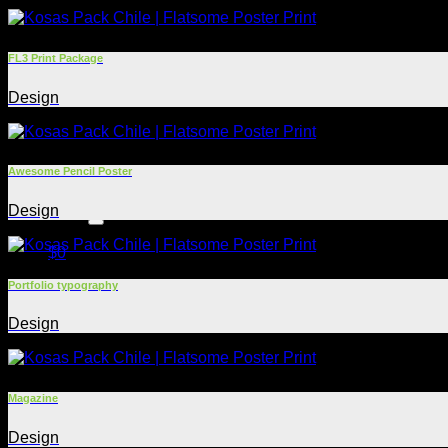
FL3 Print Package
Design
Contacto
Awesome Pencil Poster
Buscar
Design
por:
$
0
Portfolio typography
Design
No hay productos en el carrito.
Magazine
Volver a la tienda
Design
Carrito