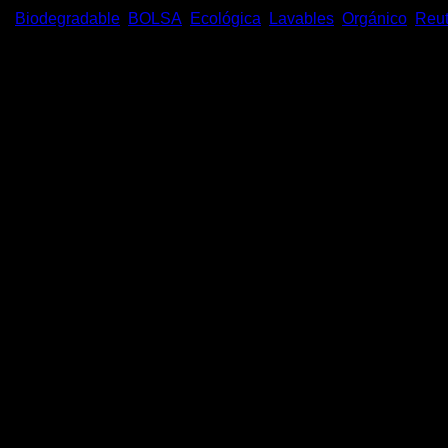
s:
Biodegradable
,
BOLSA
,
Ecológica
,
Lavables
,
Orgánico
,
Reut