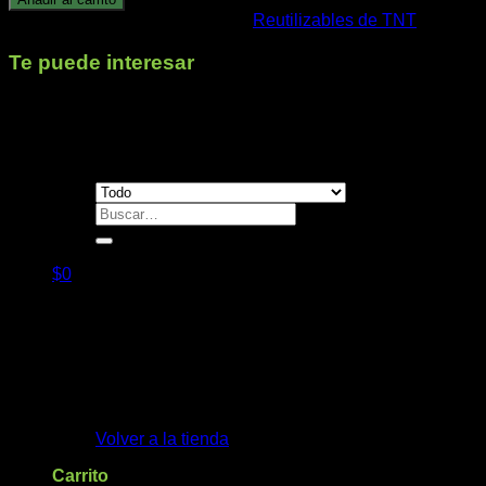
RESISTENCIA
SKU:
TNT32.40AZ.I
Categoría:
Reutilizables de TNT
Etiqueta
(12kg.
máx.)
Te puede interesar
AZUL
cantidad
Contacto
Buscar
por:
$
0
No hay productos en el carrito.
Volver a la tienda
Carrito