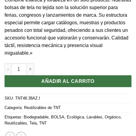
bolsas de tela no tejida son la solución superior para
ferias, congresos y lanzamientos de marca. Su estructura
especial permite cargar catálogos, muestras y productos
pesados con total seguridad, ofreciendo a sus clientes un
accesorio funcional que valorarán y conservarán. Calidad
táctil, resistencia mecánica y presencia visual
inigualable.»
"48x38x20" RESISTENCIA12kg. máx. AZUL cantidad
AÑADIR AL CARRITO
SKU:
TNT48.38AZ.I
Categoría:
Reutilizables de TNT
Etiquetas:
Biodegradable
,
BOLSA
,
Ecológica
,
Lavables
,
Orgánico
,
Reutilizables
,
Tela
,
TNT