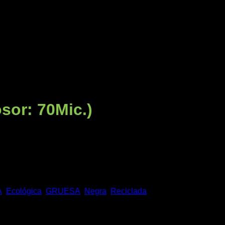
sor: 70Mic.)
A
,
Ecológica
,
GRUESA
,
Negra
,
Reciclada