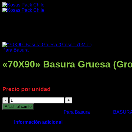
Saltar
al
contenido
Para Basura
«70X90» Basura Gruesa (Gro
Productos
$
230
+IVA
Precio por unidad
Nuestra Empresa
"70X90"
Basura
Añadir al carrito
Gruesa
SKU:
BA70.90.70
Categoría:
Para Basura
Etiquetas:
BASUR
(Grosor:
70Mic.)
Información adicional
cantidad
Impresos