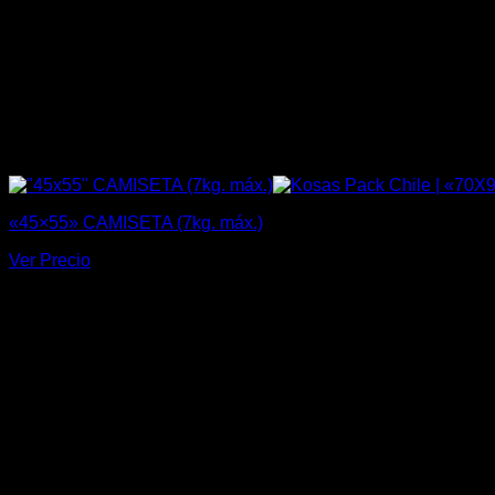
«45×55» CAMISETA (7kg. máx.)
Ver Precio