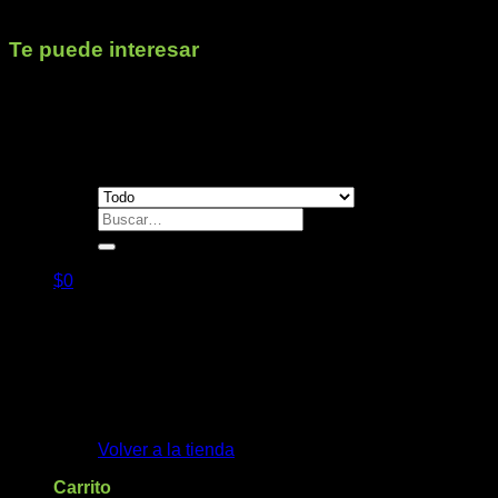
Peso
79,333 kg
Te puede interesar
Contacto
Buscar
por:
$
0
No hay productos en el carrito.
Volver a la tienda
Carrito