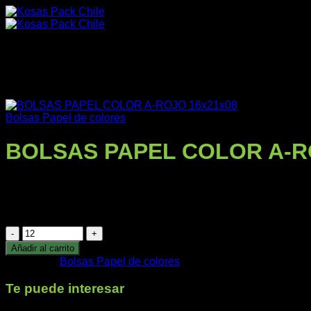
Saltar
al
contenido
Bolsas Papel de colores
BOLSAS PAPEL COLOR A-R
Productos
$
129
+IVA
BOLSAS DE COLORES PACK DE 12 UNIDADES
BOLSAS
Nuestra Empresa
PAPEL
Añadir al carrito
COLOR
Categoría:
Bolsas Papel de colores
A-
ROJO
Te puede interesar
16x21x08
Impresos
cantidad