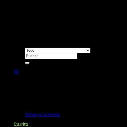
Contacto
Buscar
por:
$
0
No hay productos en el carrito.
Volver a la tienda
Carrito