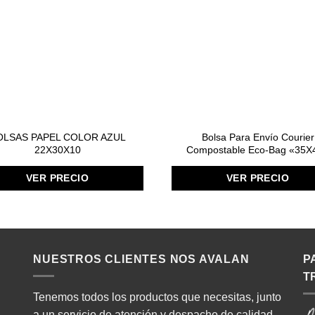
OLSAS PAPEL COLOR AZUL
Bolsa Para Envío Courier
22X30X10
Compostable Eco-Bag «35X
VER PRECIO
VER PRECIO
NUESTROS CLIENTES NOS AVALAN
P
T
Tenemos todos los productos que necesitas, junto
a un servicio de atención y despacho de calidad.