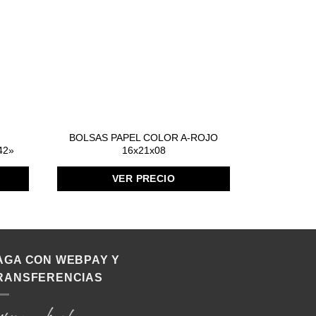
BOLSAS PAPEL COLOR A-ROJO
Bolsa Cou
42»
16x21x08
Doc
VER PRECIO
AGA CON WEBPAY Y
RANSFERENCIAS