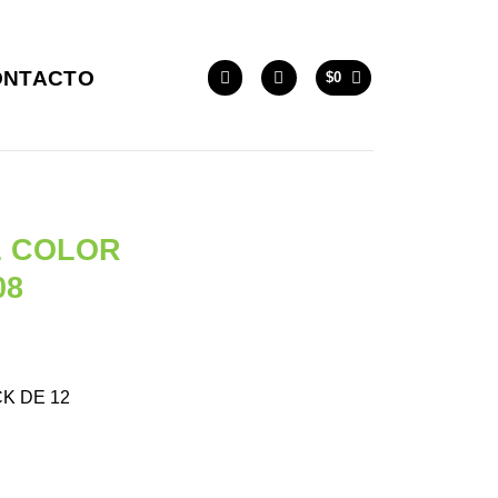
ONTACTO
$
0
L COLOR
08
K DE 12
 16x21x08 cantidad