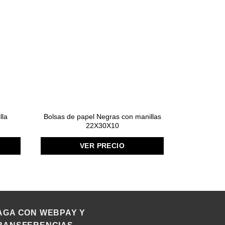
lla
Bolsas de papel Negras con manillas
BOLSAS DE
22X30X10
0,030 MI
VER PRECIO
AGA CON WEBPAY Y