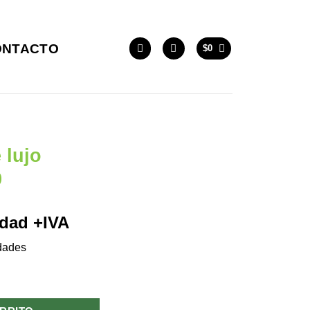
ONTACTO
$
0
 lujo
9
idad +IVA
dades
0X30X9 cantidad