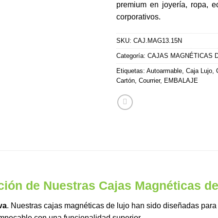
premium en joyería, ropa, 
corporativos.
SKU:
CAJ.MAG13.15N
Categoría:
CAJAS MAGNÉTICAS D
Etiquetas:
Autoarmable
,
Caja Lujo
,
Cartón
,
Courrier
,
EMBALAJE
nción de Nuestras Cajas Magnéticas de
va
. Nuestras cajas magnéticas de lujo han sido diseñadas para
impecable con una funcionalidad superior.