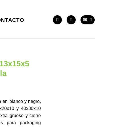
ONTACTO
$
0
 13x15x5
la
a en blanco y negro,
3x20x10 y 40x30x10
xtra grueso y cierre
les para packaging