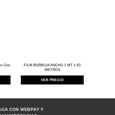
SIN
co Con
FILM BURBUJA ANCHO 1 MT x 50
Caja Magné
METROS
VER PRECIO
AGA CON WEBPAY Y