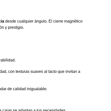
cia
desde cualquier ángulo. El cierre magnético
n y prestigio.
abilidad.
ad, con texturas suaves al tacto que invitan a
dar de calidad inigualable.
ras cajas se adaptan a tus necesidades