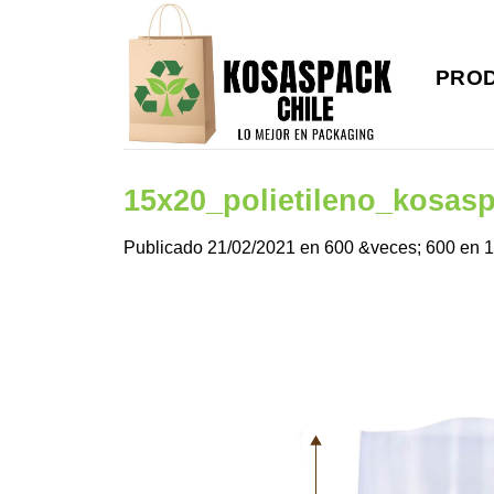
Saltar
al
contenido
PRO
15x20_polietileno_kosas
Publicado
21/02/2021
en
600 &veces; 600
en
1