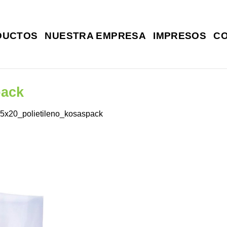
DUCTOS
NUESTRA EMPRESA
IMPRESOS
C
pack
5x20_polietileno_kosaspack