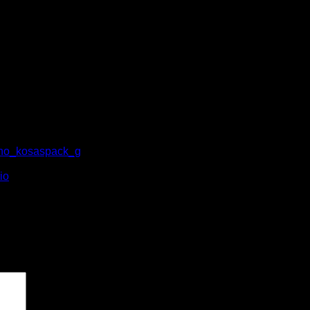
eno_kosaspack_g
io
.
pos obligatorios están marcados con
*