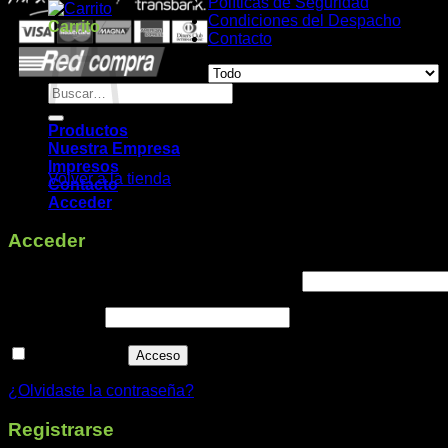
Políticas de Seguridad
Condiciones del Despacho
Carrito
Contacto
Buscar
por:
Productos
No hay productos en el carrito.
Nuestra Empresa
Impresos
Volver a la tienda
Contacto
Acceder
Acceder
Obligatorio
Nombre de usuario o correo electrónico
*
Obligatorio
Contraseña
*
Recuérdame
Acceso
¿Olvidaste la contraseña?
Registrarse