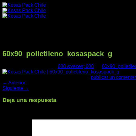
Saltar
al
contenido
60x90_polietileno_kosaspack_g
Publicado
22/02/2021
en
600 &veces; 600
en
60x90_polietil
Productos
Trackbacks están cerrados, pero puedes
publicar un comentar
←
Anterior
Siguiente
→
Deja una respuesta
Nuestra Empresa
Tu dirección de correo electrónico no será publicada.
Los cam