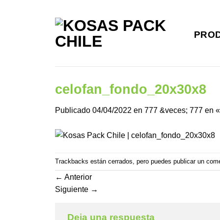
Saltar
al
contenido
PRO
celofan_fondo_20x30x8
Publicado
04/04/2022
en
777 &veces; 777
en
Trackbacks están cerrados, pero puedes
publicar un com
←
Anterior
Siguiente
→
Deja una respuesta