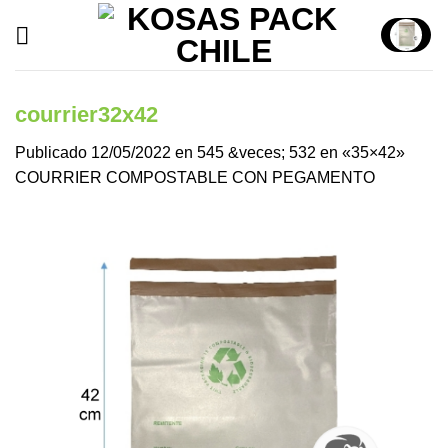
Saltar
al
contenido
courrier32x42
Publicado
12/05/2022
en
545 &veces; 532
en
«35×42»
COURRIER COMPOSTABLE CON PEGAMENTO