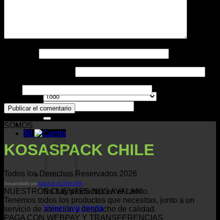
Impresos
Nombre
*
Contacto
Correo electrónico
*
Web
Buscar
por:
SOMOS
$
0
KOSASPACK CHILE
Todos los Derechos Reservados 2026
Desarrollado por
EDUCA ACTIVA SPA
No hay productos en el carrito.
NUESTROS CLIENTES NOS AVALAN
Tenemos todos los productos que necesitas, junto a un
Volver a la tienda
servicio de atención y despacho de calidad.
PAGA CON WEBPAY Y TRANSFERENCIAS