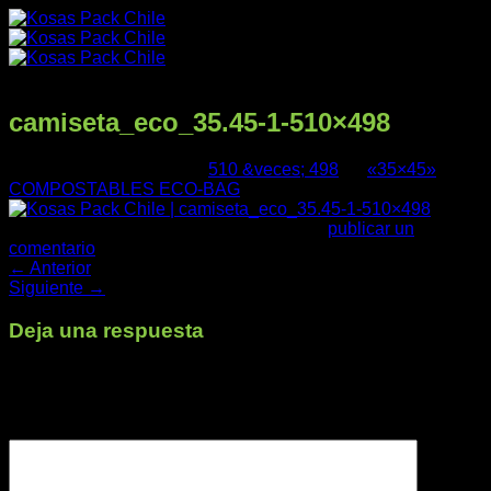
Saltar
al
contenido
camiseta_eco_35.45-1-510×498
Publicado
08/08/2025
en
510 &veces; 498
en
«35×45»
COMPOSTABLES ECO-BAG
Trackbacks están cerrados, pero puedes
publicar un
comentario
.
←
Anterior
Productos
Siguiente
→
Deja una respuesta
Tu dirección de correo electrónico no será publicada.
Los
Nuestra Empresa
campos obligatorios están marcados con
*
Comentario
*