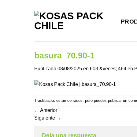
Saltar
al
contenido
PRO
basura_70.90-1
Publicado
08/08/2025
en
603 &veces; 464
en
Trackbacks están cerrados, pero puedes
publicar un com
←
Anterior
Siguiente
→
Deja una respuesta