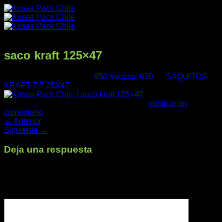
Saltar
al
contenido
saco kraft 125×47
Publicado
09/08/2025
en
650 &veces; 650
en
SAQUITOS
KRAFT T-7 25X47
Trackbacks están cerrados, pero puedes
publicar un
comentario
.
←
Anterior
Productos
Siguiente
→
Deja una respuesta
Tu dirección de correo electrónico no será publicada.
Los
Nuestra Empresa
campos obligatorios están marcados con
*
Comentario
*