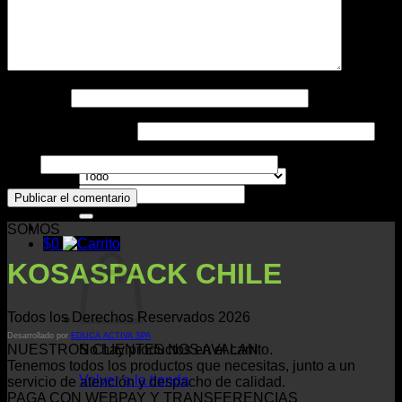
Impresos
Nombre
*
Contacto
Correo electrónico
*
Web
Buscar
por:
SOMOS
$
0
KOSASPACK CHILE
Todos los Derechos Reservados 2026
Desarrollado por
EDUCA ACTIVA SPA
No hay productos en el carrito.
NUESTROS CLIENTES NOS AVALAN
Tenemos todos los productos que necesitas, junto a un
Volver a la tienda
servicio de atención y despacho de calidad.
PAGA CON WEBPAY Y TRANSFERENCIAS