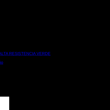
 ALTA RESISTENCIA VERDE
io
.
pos obligatorios están marcados con
*