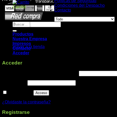
Políticas de Seguridad
Condiciones del Despacho
Carrito
Contacto
Buscar
por:
Productos
No hay productos en el carrito.
Nuestra Empresa
Impresos
Volver a la tienda
Contacto
Acceder
Acceder
Obligatorio
Nombre de usuario o correo electrónico
*
Obligatorio
Contraseña
*
Recuérdame
Acceso
¿Olvidaste la contraseña?
Registrarse