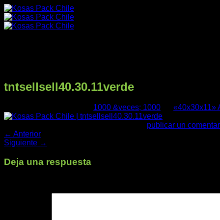
Saltar
al
contenido
tntsellsell40.30.11verde
Publicado
09/08/2025
en
1000 &veces; 1000
en
«40x30x11»
Productos
Trackbacks están cerrados, pero puedes
publicar un comentar
←
Anterior
Siguiente
→
Deja una respuesta
Nuestra Empresa
Tu dirección de correo electrónico no será publicada.
Los cam