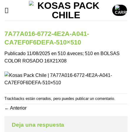
Saltar
al
contenido
7A77A016-6772-4E2A-A041-
CA7EF0F6DEFA-510×510
Publicado
11/08/2025
en
510 &veces; 510
en
BOLSAS
COLOR ROSADO 16X21X08
Trackbacks están cerrados, pero puedes
publicar un comentario
.
←
Anterior
Deja una respuesta