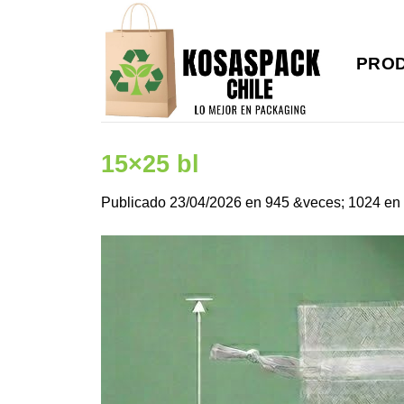
Saltar
al
contenido
PRO
15×25 bl
Publicado
23/04/2026
en
945 &veces; 1024
en