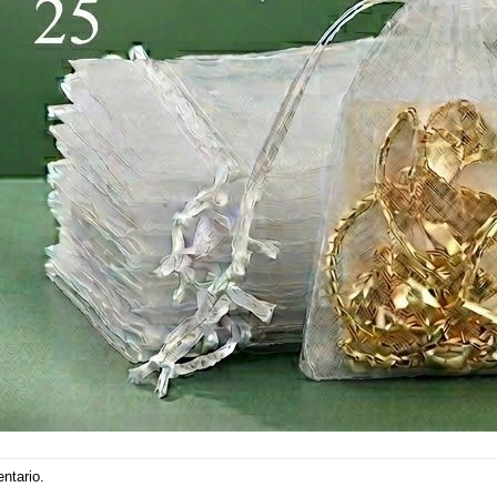
entario
.