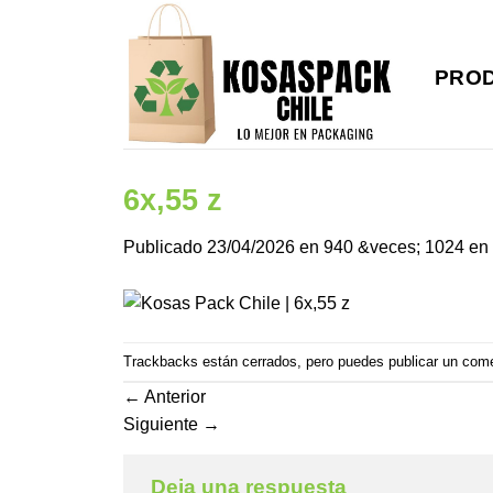
Saltar
al
contenido
PRO
6x,55 z
Publicado
23/04/2026
en
940 &veces; 1024
en
Trackbacks están cerrados, pero puedes
publicar un com
←
Anterior
Siguiente
→
Deja una respuesta