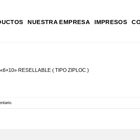
DUCTOS
NUESTRA EMPRESA
IMPRESOS
C
«6×10» RESELLABLE ( TIPO ZIPLOC )
entario
.