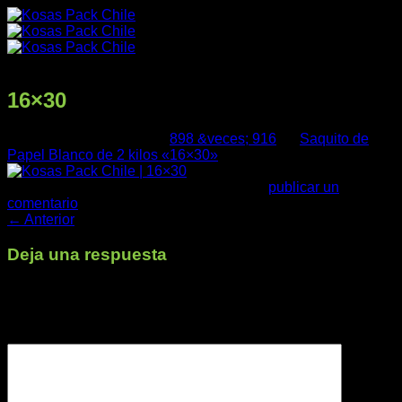
Saltar
al
contenido
16×30
Publicado
11/05/2026
en
898 &veces; 916
en
Saquito de
Papel Blanco de 2 kilos «16×30»
Trackbacks están cerrados, pero puedes
publicar un
comentario
.
←
Anterior
Productos
Deja una respuesta
Tu dirección de correo electrónico no será publicada.
Los
campos obligatorios están marcados con
*
Nuestra Empresa
Comentario
*