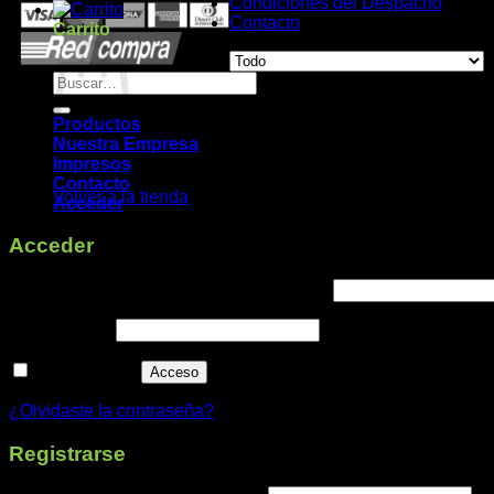
Condiciones del Despacho
Contacto
Carrito
Buscar
por:
Productos
Nuestra Empresa
No hay productos en el carrito.
Impresos
Contacto
Volver a la tienda
Acceder
Acceder
Obligatorio
Nombre de usuario o correo electrónico
*
Obligatorio
Contraseña
*
Recuérdame
Acceso
¿Olvidaste la contraseña?
Registrarse