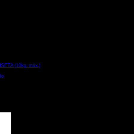
SETA (10kg. máx.)
io
.
pos obligatorios están marcados con
*