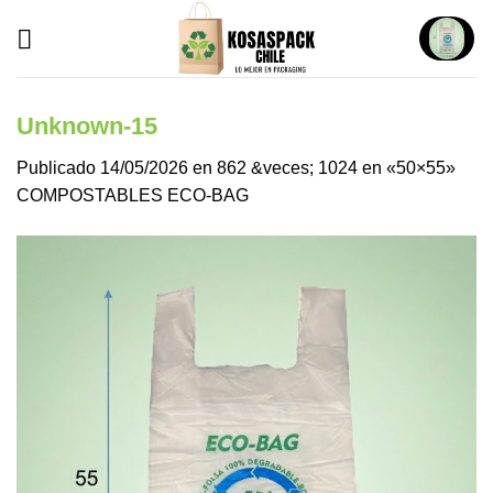
Saltar
al
contenido
Unknown-15
Publicado
14/05/2026
en
862 &veces; 1024
en
«50×55»
COMPOSTABLES ECO-BAG