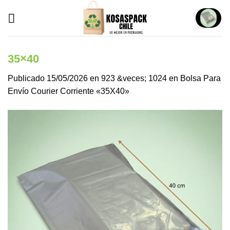
Saltar
al
contenido
35×40
Publicado
15/05/2026
en
923 &veces; 1024
en
Bolsa Para
Envío Courier Corriente «35X40»