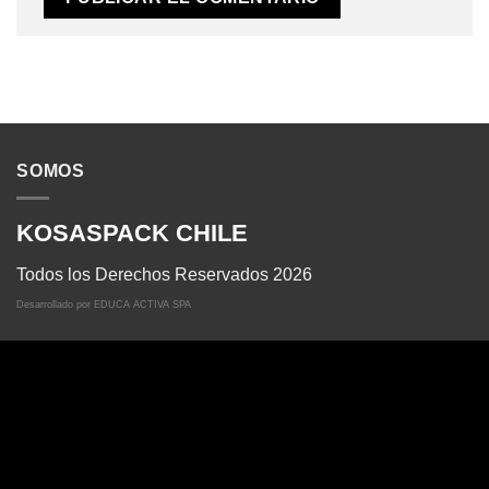
SOMOS
KOSASPACK CHILE
Todos los Derechos Reservados 2026
Desarrollado por
EDUCA ACTIVA SPA
NUESTROS CLIENTES NOS AVALAN
Tenemos todos los productos que necesitas, junto a un
servicio de atención y despacho de calidad.