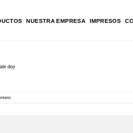
DUCTOS
NUESTRA EMPRESA
IMPRESOS
C
ate doy
entario
.