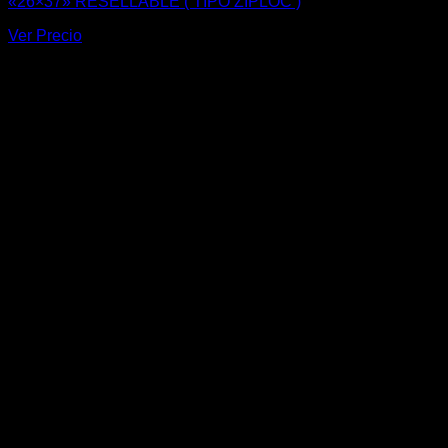
«26×37» RESELLABLE ( TIPO ZIPLOC )
Ver Precio