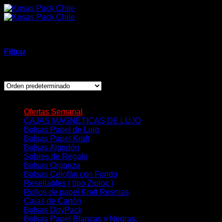
Saltar
al
contenido
Resellables ( tipo Ziploc )
Filtrar
Mostrando los 8 resultados
Categorías de Productos
Ofertas Semanal
(6)
Productos
CAJAS MAGNÉTICAS DE LUJO
(12)
Bolsas Papel de Lujo
(8)
Bolsas Papel Kraft
(12)
Bolsas Algodón
(10)
Sobres de Regalo
(26)
Bolsas Organza
(8)
Nuestra Empresa
Bolsas Celofán con Fondo
(8)
Resellables ( tipo Ziploc )
(8)
Rollos de papel Kraft Resmas
(5)
Cajas de Cartón
(10)
Bolsas DoyPack
(6)
Impresos
Bolsas Papel Blancas y Negras.
(14)