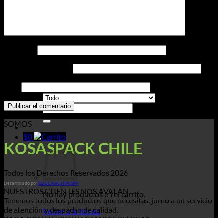
Impresos
Nombre
*
Contacto
Correo electrónico
*
Web
Buscar
por:
SOMOS
$
0
KOSASPACK CHILE
Todos los Derechos Reservados 2026
Desarrollado por
EDUCA ACTIVA SPA
NUESTROS CLIENTES NOS AVALAN
No hay productos en el carrito.
Tenemos todos los productos que necesitas, junto a un servicio
de atención y despacho de calidad.
Volver a la tienda