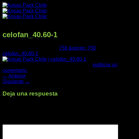
Saltar
al
contenido
celofan_40.60-1
Publicado
08/08/2025
en
750 &veces; 750
en
celofan_40.60-1
Trackbacks están cerrados, pero puedes
publicar un
comentario
.
←
Anterior
Productos
Siguiente
→
Deja una respuesta
Tu dirección de correo electrónico no será publicada.
Los
Nuestra Empresa
campos obligatorios están marcados con
*
Comentario
*