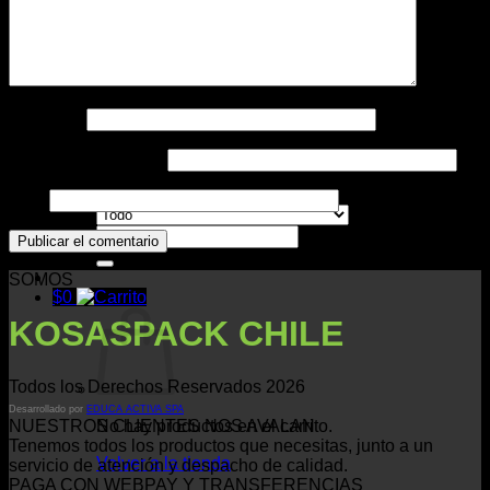
Impresos
Nombre
*
Contacto
Correo electrónico
*
Web
Buscar
por:
SOMOS
$
0
KOSASPACK CHILE
Todos los Derechos Reservados 2026
Desarrollado por
EDUCA ACTIVA SPA
No hay productos en el carrito.
NUESTROS CLIENTES NOS AVALAN
Tenemos todos los productos que necesitas, junto a un
Volver a la tienda
servicio de atención y despacho de calidad.
PAGA CON WEBPAY Y TRANSFERENCIAS