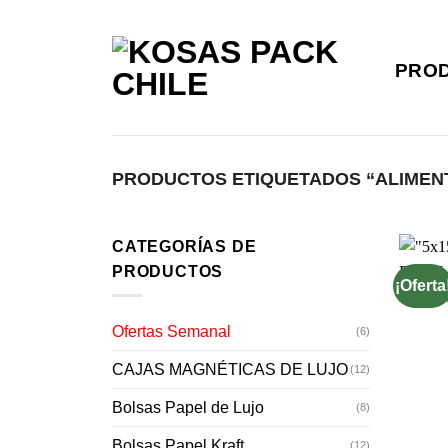
Saltar
al
contenido
PRO
PRODUCTOS ETIQUETADOS “ALIMEN
CATEGORÍAS DE
PRODUCTOS
¡Oferta
Ofertas Semanal
(6)
CAJAS MAGNÉTICAS DE LUJO
(12)
Bolsas Papel de Lujo
(8)
Bolsas Papel Kraft
(12)