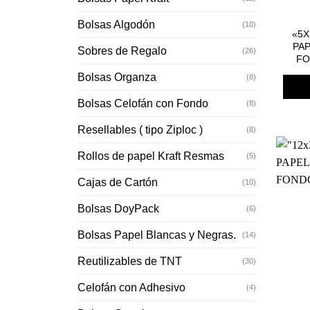
Bolsas Algodón
(10)
«5X
PA
Sobres de Regalo
(26)
FO
Bolsas Organza
(8)
Bolsas Celofán con Fondo
(8)
Resellables ( tipo Ziploc )
(8)
Rollos de papel Kraft Resmas
(5)
Cajas de Cartón
(10)
Bolsas DoyPack
(6)
Bolsas Papel Blancas y Negras.
(14)
Reutilizables de TNT
(30)
Celofán con Adhesivo
(4)