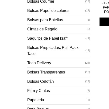
Bolsas Courrier
(12)
«12
PA
Bolsas Papel de colores
(17)
FO
Bolsas para Botellas
(5)
Cintas de Regalo
(5)
Saquitos de Papel kraff
(11)
Bolsas Prepicadas, Pull Pack,
(11)
Taco
Todo Delivery
(23)
Bolsas Transparentes
(12)
Bolsas Celofán
(17)
Film y Cintas
(7)
Papelería
(4)
(7)