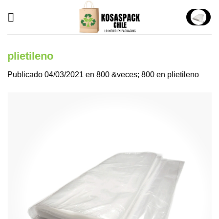
Saltar
al
contenido
plietileno
Publicado
04/03/2021
en
800 &veces; 800
en
plietileno