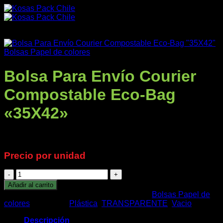
Saltar
al
contenido
Bolsas Papel de colores
Bolsa Para Envío Courier
Compostable Eco-Bag
«35X42»
Productos
$
176
+IVA
Precio por unidad
Nuestra Empresa
Bolsa
Para
Añadir al carrito
Envío
SKU:
COMPOST35.45COU.N
Categoría:
Bolsas Papel de
Courier
colores
Etiquetas:
Plástica
,
TRANSPARENTE
,
Vacio
Compostable
Eco-
Impresos
Descripción