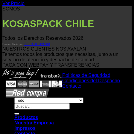
Ver Precio
SOMOS
KOSASPACK CHILE
Todos los Derechos Reservados 2026
Desarrollado por
EDUCA ACTIVA SPA
NUESTROS CLIENTES NOS AVALAN
Tenemos todos los productos que necesitas, junto a un
servicio de atención y despacho de calidad.
PAGA CON WEBPAY Y TRANSFERENCIAS
Políticas de Seguridad
Condiciones del Despacho
Contacto
Buscar
por:
Productos
Nuestra Empresa
Impresos
Contacto