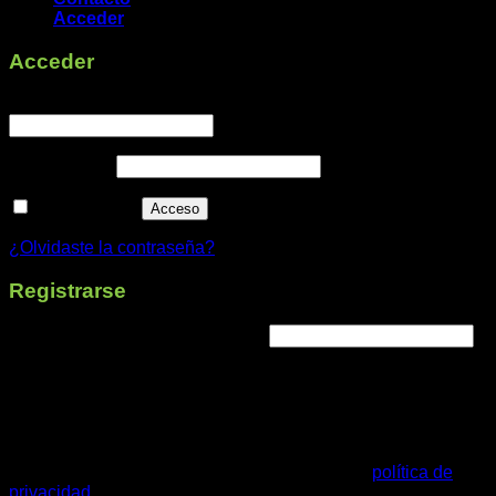
Acceder
Acceder
Obligatorio
Nombre de usuario o correo electrónico
*
Obligatorio
Contraseña
*
Recuérdame
Acceso
¿Olvidaste la contraseña?
Registrarse
Obligatorio
Dirección de correo electrónico
*
Se enviará un enlace a tu dirección de correo electrónico
para establecer una nueva contraseña.
Tus datos personales se utilizarán para procesar tu pedido,
mejorar tu experiencia en esta web, gestionar el acceso a tu
cuenta y otros propósitos descritos en nuestra
política de
privacidad
.