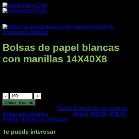
Saltar
al
contenido
Bolsas para Botellas
Bolsas de papel blancas
con manillas 14X40X8
Productos
$
236
/Valor por Unidad +IVA
Se vende en Pack de 50 Unidades
Bolsas
de
Añadir al carrito
Nuestra Empresa
papel
SKU:
62091
Categorías:
Bolsas Papel Blancas y Negras.
,
blancas
Bolsas para Botellas
Etiquetas:
Blanca
,
BOLSA
,
BOLSA
con
PAPEL
,
BOTELLA
,
MANILLA
manillas
14X40X8
Te puede interesar
cantidad
Impresos