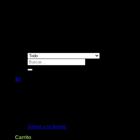
Contacto
Buscar
por:
$
0
No hay productos en el carrito.
Volver a la tienda
Carrito