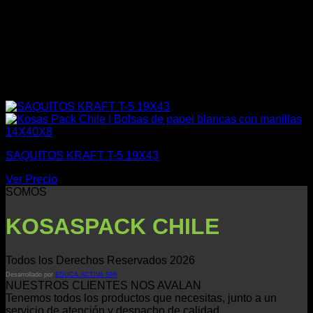
SAQUITOS KRAFT T-5 19X43
Ver Precio
SOMOS
KOSASPACK CHILE
Todos los Derechos Reservados 2026
Desarrollado por
EDUCA ACTIVA SPA
NUESTROS CLIENTES NOS AVALAN
Tenemos todos los productos que necesitas, junto a un
servicio de atención y despacho de calidad.