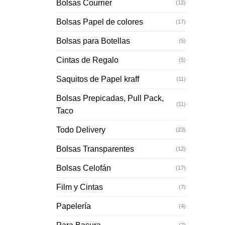
Bolsas Courrier
(12)
Bolsas Papel de colores
(17)
Bolsas para Botellas
(5)
Cintas de Regalo
(5)
Saquitos de Papel kraff
(11)
Bolsas Prepicadas, Pull Pack,
(11)
Taco
Todo Delivery
(23)
Bolsas Transparentes
(12)
Bolsas Celofán
(17)
Film y Cintas
(7)
Papelería
(4)
(7)