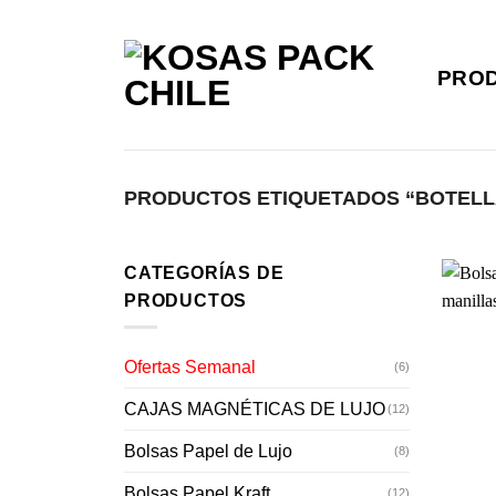
Saltar
al
contenido
PRO
PRODUCTOS ETIQUETADOS “BOTELL
CATEGORÍAS DE
PRODUCTOS
Ofertas Semanal
(6)
CAJAS MAGNÉTICAS DE LUJO
(12)
Bolsas Papel de Lujo
(8)
Bolsas Papel Kraft
(12)