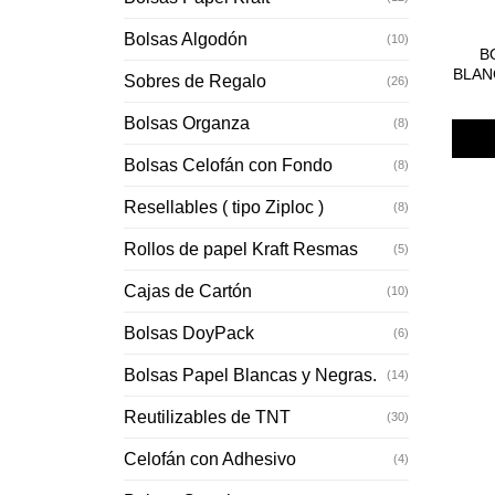
Bolsas Algodón
(10)
B
BLAN
Sobres de Regalo
(26)
Bolsas Organza
(8)
Bolsas Celofán con Fondo
(8)
Resellables ( tipo Ziploc )
(8)
Rollos de papel Kraft Resmas
(5)
Cajas de Cartón
(10)
Bolsas DoyPack
(6)
Bolsas Papel Blancas y Negras.
(14)
Reutilizables de TNT
(30)
Celofán con Adhesivo
(4)