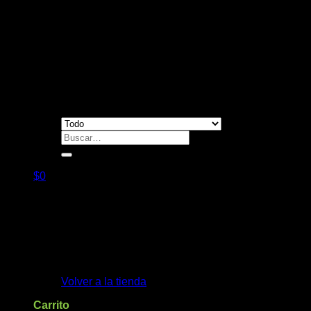
CM
cantidad
Contacto
Buscar
por:
$
0
No hay productos en el carrito.
Volver a la tienda
Carrito