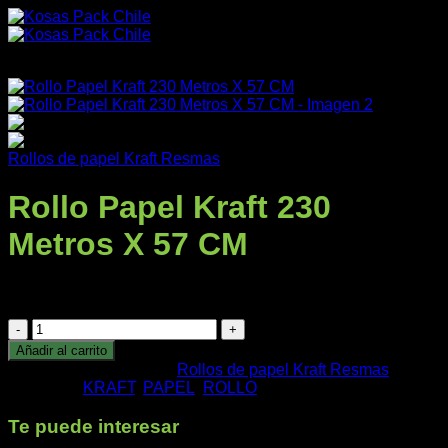
Saltar
al
contenido
Rollos de papel Kraft Resmas
Rollo Papel Kraft 230
Productos
Metros X 57 CM
$
12.428
+IVA
Rollo
Nuestra Empresa
Papel
Añadir al carrito
Kraft
SKU:
62070
Categoría:
Rollos de papel Kraft Resmas
230
Etiquetas:
KRAFT
,
PAPEL
,
ROLLO
Metros
X
Te puede interesar
57
Impresos