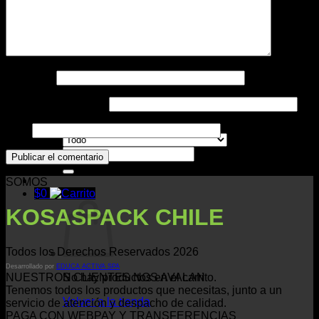
Impresos
Nombre
*
Contacto
Correo electrónico
*
Web
Buscar
por:
SOMOS
$
0
KOSASPACK CHILE
Todos los Derechos Reservados 2026
Desarrollado por
EDUCA ACTIVA SPA
No hay productos en el carrito.
NUESTROS CLIENTES NOS AVALAN
Tenemos todos los productos que necesitas, junto a un
Volver a la tienda
servicio de atención y despacho de calidad.
PAGA CON WEBPAY Y TRANSFERENCIAS