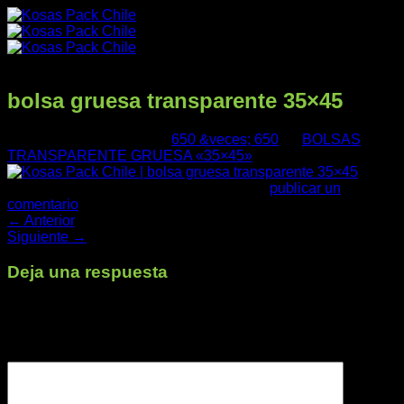
Saltar
al
contenido
bolsa gruesa transparente 35×45
Publicado
09/08/2025
en
650 &veces; 650
en
BOLSAS
TRANSPARENTE GRUESA «35×45»
Trackbacks están cerrados, pero puedes
publicar un
comentario
.
←
Anterior
Productos
Siguiente
→
Deja una respuesta
Tu dirección de correo electrónico no será publicada.
Los
Nuestra Empresa
campos obligatorios están marcados con
*
Comentario
*