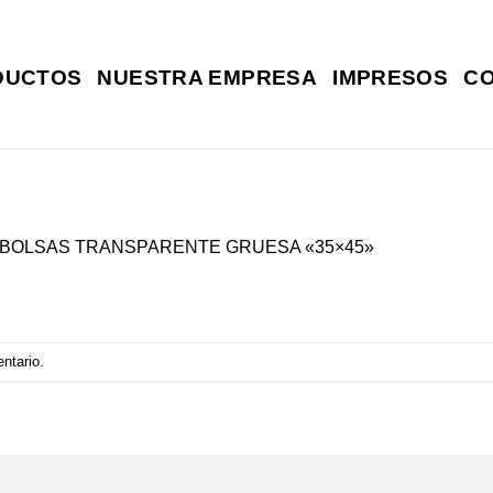
DUCTOS
NUESTRA EMPRESA
IMPRESOS
C
BOLSAS TRANSPARENTE GRUESA «35×45»
entario
.