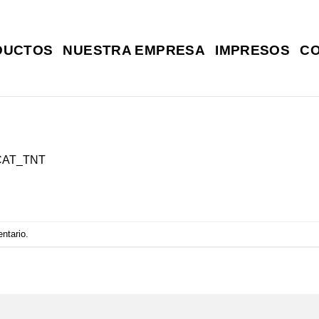
DUCTOS
NUESTRA EMPRESA
IMPRESOS
C
CAT_TNT
entario
.