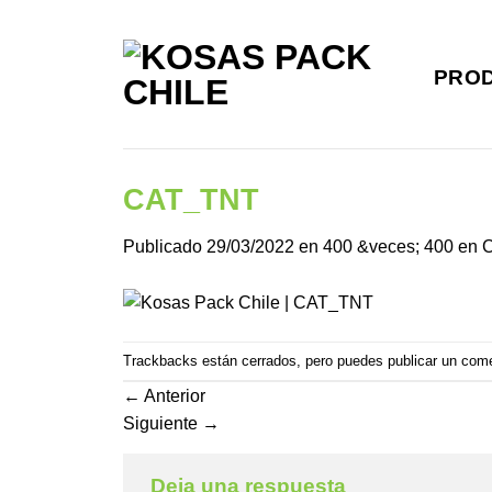
Saltar
al
contenido
PRO
CAT_TNT
Publicado
29/03/2022
en
400 &veces; 400
en
Trackbacks están cerrados, pero puedes
publicar un com
←
Anterior
Siguiente
→
Deja una respuesta